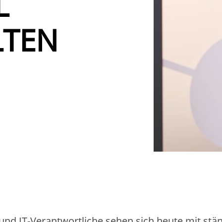
L
LTEN
d IT-Verantwortliche sehen sich heute mit stä