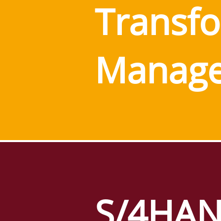
Transf
Manag
S/4HAN